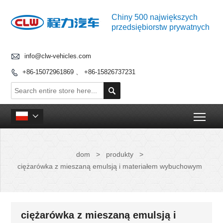
Chiny 500 największych
przedsiębiorstw prywatnych

info@clw-vehicles.com
+86-15072961869 、 +86-15826737231


Togg

dom
>
produkty
>
ciężarówka z mieszaną emulsją i materiałem wybuchowym
ciężarówka z mieszaną emulsją i